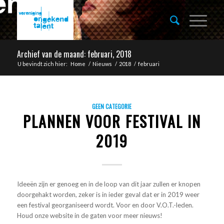
Archief van de maand: februari, 2018
U bevindt zich hier:
Home
/
Nieuws
/
2018
/
februari
GEEN CATEGORIE
PLANNEN VOOR FESTIVAL IN
2019
Ideeën zijn er genoeg en in de loop van dit jaar zullen er knopen
doorgehakt worden, zeker is in ieder geval dat er in 2019 weer
een festival georganiseerd wordt. Voor en door V.O.T.-leden.
Houd onze website in de gaten voor meer nieuws!