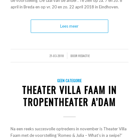
de voorstelling ‘De taal van de ander’. Te zien op za. 7 en zo. 8
april in Breda en op vr. 20 en zo. 22 april 2018 in Eindhoven.
Lees meer
21-03-2018
DOOR
REDACTIE
/
GEEN CATEGORIE
THEATER VILLA FAAM IN
TROPENTHEATER A’DAM
Na een reeks succesvolle optredens in november is Theater Villa
Faam met de voorstelling ‘Romeo & Julia – What’s in a swipe?’