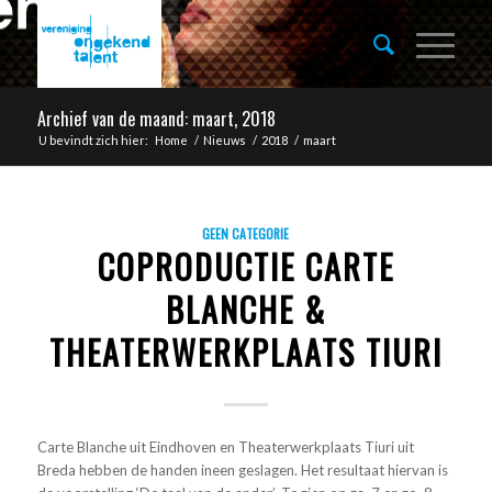
Archief van de maand: maart, 2018
U bevindt zich hier:
Home
/
Nieuws
/
2018
/
maart
GEEN CATEGORIE
COPRODUCTIE CARTE
BLANCHE &
THEATERWERKPLAATS TIURI
Carte Blanche uit Eindhoven en Theaterwerkplaats Tiuri uit
Breda hebben de handen ineen geslagen. Het resultaat hiervan is