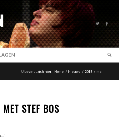
SLAGEN
U bevindt zich hier:
Home
/
Nieuws
/
2018
/
mei
 MET STEF BOS
n…’