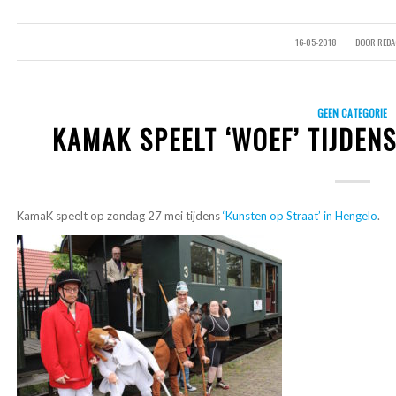
16-05-2018
DOOR
REDA
/
GEEN CATEGORIE
KAMAK SPEELT ‘WOEF’ TIJDEN
KamaK speelt op zondag 27 mei tijdens
‘Kunsten op Straat’ in Hengelo
.