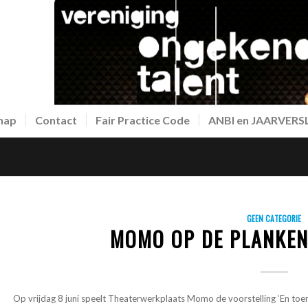
hap
Contact
Fair Practice Code
ANBI en JAARVER
GEEN CATEGORIE
MOMO OP DE PLANKEN
Op vrijdag 8 juni speelt Theaterwerkplaats Momo de voorstelling ‘En toe