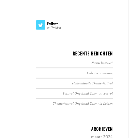
Follow
on Twitter
RECENTE BERICHTEN
Nieuw bestuur!
Ledenvergadering
eindevaluatie Theaterfestival
Festival Ongekend Talent succesvol
Theaterfestival Ongekend Talent in Leiden
ARCHIEVEN
maart 2024