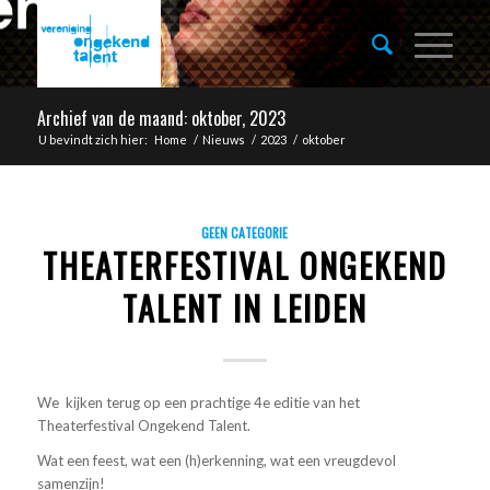
Archief van de maand: oktober, 2023
U bevindt zich hier:
Home
/
Nieuws
/
2023
/
oktober
GEEN CATEGORIE
THEATERFESTIVAL ONGEKEND
TALENT IN LEIDEN
We kijken terug op een prachtige 4e editie van het
Theaterfestival Ongekend Talent.
Wat een feest, wat een (h)erkenning, wat een vreugdevol
samenzijn!