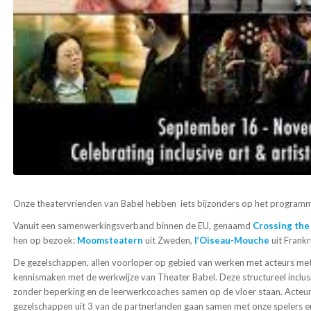
Onze theatervrienden van Babel hebben iets bijzonders op het program
Vanuit een samenwerkingsverband binnen de EU, genaamd
Crossing the
hen op bezoek:
Moomsteatern
uit Zweden,
l’Oiseau-Mouche
uit Frankr
De gezelschappen, allen voorloper op gebied van werken met acteurs met 
kennismaken met de werkwijze van Theater Babel. Deze structureel inclusi
zonder beperking en de leerwerkcoaches samen op de vloer staan. Acteur
gezelschappen uit 3 van de partnerlanden gaan samen met onze spelers en