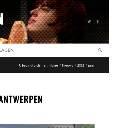
SLAGEN
U bevindt zich hier:
Home
/
Nieuws
/
2022
/
juni
 ANTWERPEN