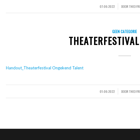
07-06-2022
DOOR
THEO F
/
GEEN CATEGORIE
THEATERFESTIVAL
Handout_Theaterfestival Ongekend Talent
01-06-2022
DOOR
THEO F
/