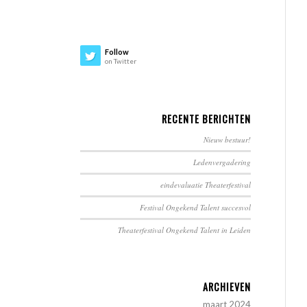
Follow
on Twitter
RECENTE BERICHTEN
Nieuw bestuur!
Ledenvergadering
eindevaluatie Theaterfestival
Festival Ongekend Talent succesvol
Theaterfestival Ongekend Talent in Leiden
ARCHIEVEN
maart 2024