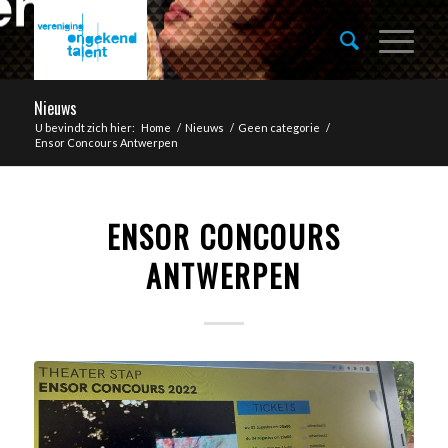
Nieuws
U bevindt zich hier:
Home
/
Nieuws
/
Geen categorie
/
Ensor Concours Antwerpen
ENSOR CONCOURS
ANTWERPEN