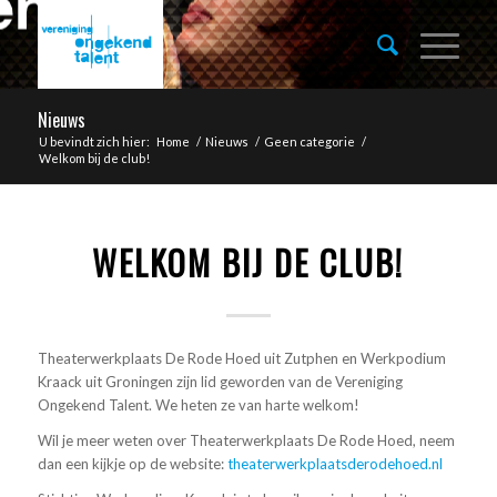
Nieuws
U bevindt zich hier:
Home
/
Nieuws
/
Geen categorie
/
Welkom bij de club!
WELKOM BIJ DE CLUB!
Theaterwerkplaats De Rode Hoed uit Zutphen en Werkpodium
Kraack uit Groningen zijn lid geworden van de Vereniging
Ongekend Talent. We heten ze van harte welkom!
Wil je meer weten over Theaterwerkplaats De Rode Hoed, neem
dan een kijkje op de website:
theaterwerkplaatsderodehoed.nl