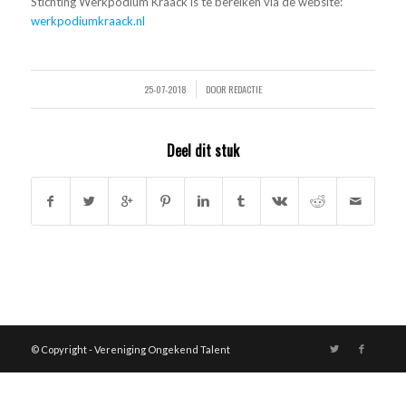
Stichting Werkpodium Kraack is te bereiken via de website:
werkpodiumkraack.nl
25-07-2018
DOOR
REDACTIE
/
Deel dit stuk
© Copyright - Vereniging Ongekend Talent