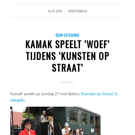
16-05-2018
DOOR
REDACTIE
/
GEEN CATEGORIE
KAMAK SPEELT ‘WOEF’
TIJDENS ‘KUNSTEN OP
STRAAT’
KamaK speelt op zondag 27 mei tijdens
‘Kunsten op Straat’ in
Hengelo
.