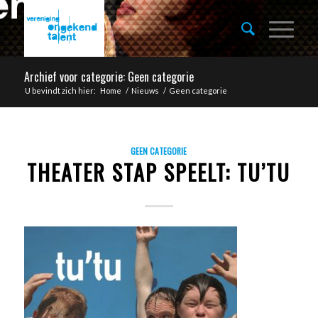
Archief voor categorie: Geen categorie
U bevindt zich hier:
Home
/
Nieuws
/
Geen categorie
GEEN CATEGORIE
THEATER STAP SPEELT: TU’TU