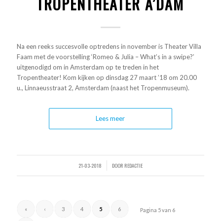
TROPENTHEATER A’DAM
Na een reeks succesvolle optredens in november is Theater Villa
Faam met de voorstelling ‘Romeo & Julia – What’s in a swipe?’
uitgenodigd om in Amsterdam op te treden in het
Tropentheater! Kom kijken op dinsdag 27 maart ’18 om 20.00
u., Linnaeusstraat 2, Amsterdam (naast het Tropenmuseum).
Lees meer
21-03-2018
DOOR
REDACTIE
/
«
‹
3
4
5
6
Pagina 5 van 6