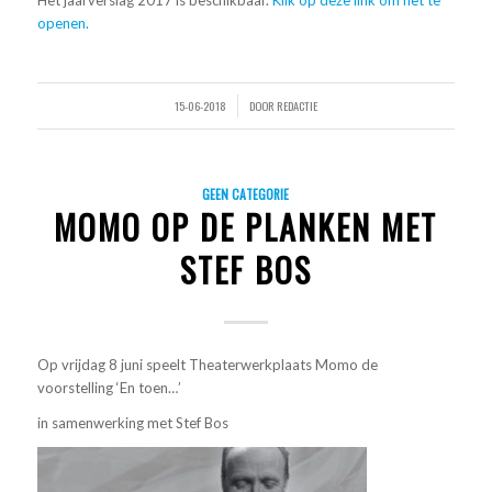
Het jaarverslag 2017 is beschikbaar.
Klik op deze link om het te
openen.
15-06-2018
DOOR
REDACTIE
/
GEEN CATEGORIE
MOMO OP DE PLANKEN MET
STEF BOS
Op vrijdag 8 juni speelt Theaterwerkplaats Momo de
voorstelling ‘En toen…’
in samenwerking met Stef Bos