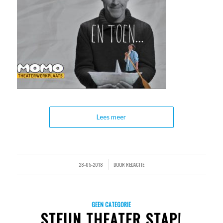
Lees meer
28-05-2018
DOOR
REDACTIE
/
GEEN CATEGORIE
STEUN THEATER STAP!